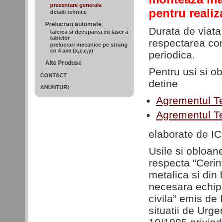
prezentare generala
pentru realiz
detalii tehnice
Prelucrari automate
Durata de viata
taierea si decuparea cu laser a
tablelor
respectarea cond
prelucrari mecanice pe strung
cn 4 axe (x,z,c,y)
periodica.
Alte Produse
Pentru usi si 
CONTACT
detine
ANUNTURI
Agrementul Te
Agrementul Te
elaborate de I
Usile si obloa
respecta “Cerin
metalica si din
necesara echipa
civila” emis de
situatii de Urge