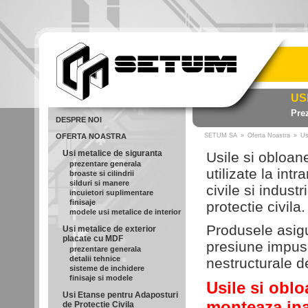
US
Pre
DESPRE NOI
OFERTA NOASTRA
SETUM SA
»
Oferta Noastra
»
Us
Usi metalice de siguranta
Usile si obloan
prezentare generala
utilizate la intr
broaste si cilindrii
silduri si manere
civile si indus
incuietori suplimentare
finisaje
protectie civila.
modele usi metalice de interior
Produsele asigu
Usi metalice de exterior
placate cu MDF
presiune impuse
prezentare generala
detalii tehnice
nestructurale d
sisteme de inchidere
finisaje si modele
Usile si oblo
Usi Etanse pentru Adaposturi
monteaza ina
de Protectie Civila