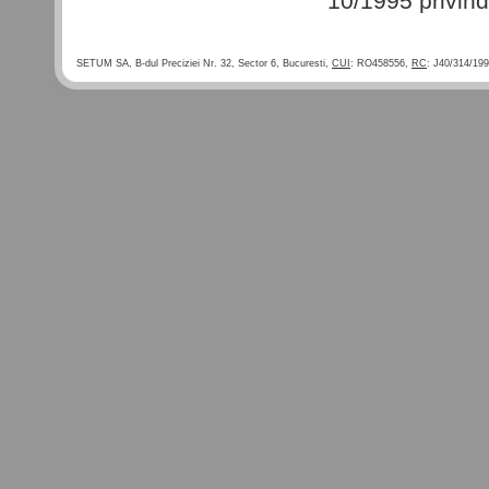
10/1995 privind 
SETUM SA, B-dul Preciziei Nr. 32, Sector 6, Bucuresti,
CUI
: RO458556,
RC
: J40/314/19